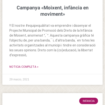
Campanya «Moixent, infància en
moviment»
‼️ El nostre #equipequàlitat va emprendre i dissenyar el
Projecte Municipal de Promoció dels Drets de la Infància
de Moixent, anomenat ❜, ̀ ❜. Aquesta campanya gràfica té
l’objectiu de, per una banda, ́ ́ i, d’altra banda, ́ en totes les
activitats organitzades al municipi i tindre en consideració
les seues opinions. Drets com la (co)educació, la llibertat
d’expressió,
NOTICIA COMPLETA »
29 marzo, 2021
INFANCIA