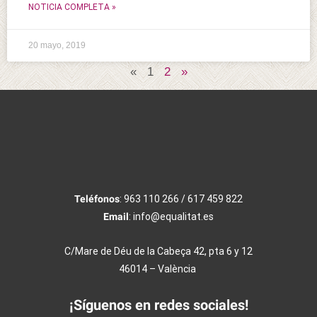
NOTICIA COMPLETA »
20 mayo, 2019
«
1
2
»
Teléfonos
: 963 110 266 / 617 459 822
Email
: info@equalitat.es
C/Mare de Déu de la Cabeça 42, pta 6 y 12
46014 – València
¡Síguenos en redes sociales!