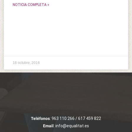
NOTICIA COMPLETA »
18 octubre, 2016
Teléfonos
: 963 110 266 / 617 459 822
Email
: info@equalitat.es