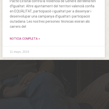
Pacte Estatal contra la Violència de Gènere del Ministeri
d’Igualtat. Altre ajuntament del territori valencià confia
en EQUÀLITAT, participació i igualtat per a dissenyar i
desenvolupar una campanya d’igualtat i participació
ciutadana. Les nostres persones tècnicas eixiran als
carrers del
NOTICIA COMPLETA »
11 mayo, 2019