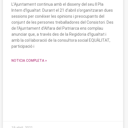
L’Ajuntament continua amb el disseny del seu II Pla
Intern d’Igualtat. Durant el 21 d’abril s’organitzaran dues
sessions per conéixer les opinions i preocupants del
conjunt de les persones treballadores del Consistori. Des
de l’Ajuntament d’Alfara del Patriarca ens complau
anunciar que, a través des de la Regidoria d’Igualtat i
amb la col·laboració de la consultora social EQUÀLITAT,
participació i
NOTICIA COMPLETA »
19 abril, 2021