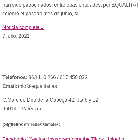
han sido patrocinados, entre otras entidades, por EQUÀLITAT, p
celebró el pasado mes de junio, su
Noticia completa »
7 julio, 2021
Teléfonos
: 963 110 266 / 617 459 822
Email
: info@equalitat.es
C/Mare de Déu de la Cabeça 42, pta 6 y 12
46014 – València
¡Síguenos en redes sociales!
Facebook-f
X-twitter
Instagram
Youtube
Tiktok
Linkedin