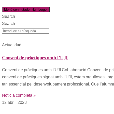
Menú conmutador Humberger
Search
Search
Actualidad
Conveni de pràctiques amb l’UJI
Conveni de pràctiques amb l’UJI Col·laboració Conveni de pràc
conveni de pràctiques signat amb l’UJI, estem orgulloses i or
tan essencial pel desenvolupament professional. Que l’alumna
Noticia completa »
12 abril, 2023