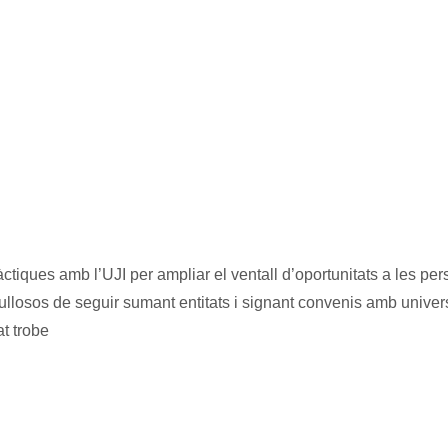
tiques amb l’UJI per ampliar el ventall d’oportunitats a les pe
gullosos de seguir sumant entitats i signant convenis amb unive
t trobe