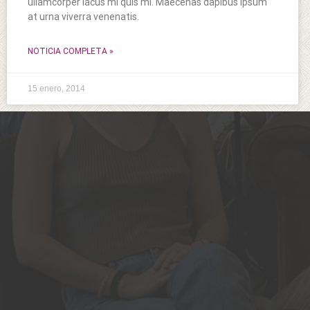
ullamcorper lacus mi quis mi. Maecenas dapibus ipsum
at urna viverra venenatis.
NOTICIA COMPLETA »
15 enero, 2014