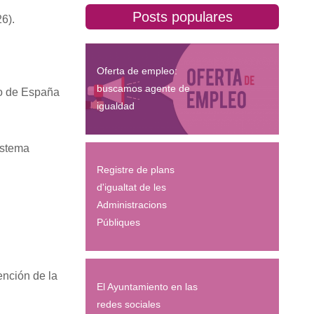
Posts populares
6).
Oferta de empleo:
buscamos agente de
so de España
igualdad
istema
Registre de plans
d'igualtat de les
Administracions
Públiques
ención de la
El Ayuntamiento en las
redes sociales