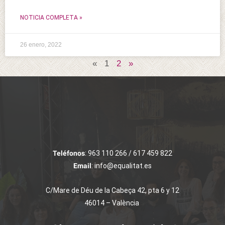
NOTICIA COMPLETA »
26 enero, 2022
«
1
2
»
Teléfonos
: 963 110 266 / 617 459 822
Email
: info@equalitat.es
C/Mare de Déu de la Cabeça 42, pta 6 y 12
46014 – València