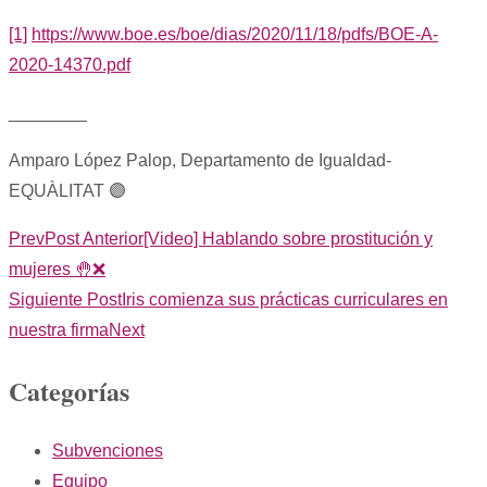
[1]
https://www.boe.es/boe/dias/2020/11/18/pdfs/BOE-A-
2020-14370.pdf
________
Amparo López Palop, Departamento de Igualdad-
EQUÀLITAT 🟣
Prev
Post Anterior
[Video] Hablando sobre prostitución y
mujeres 🤚❌
Siguiente Post
Iris comienza sus prácticas curriculares en
nuestra firma
Next
Categorías
Subvenciones
Equipo