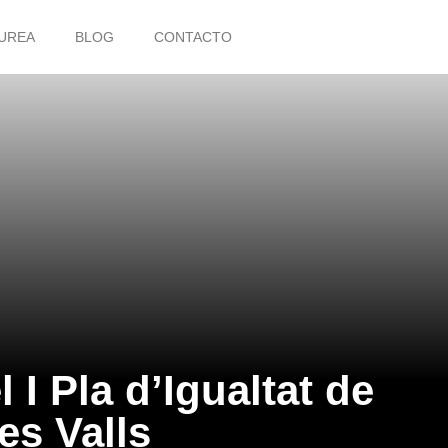
UREA
BLOG
CONTACTO
I Pla d’Igualtat de
es Valls