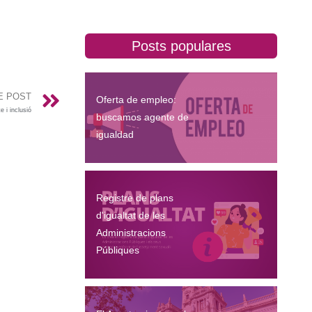
Posts populares
E POST
Oferta de empleo:
 i inclusió
buscamos agente de
igualdad
Registre de plans
d'igualtat de les
Administracions
Públiques