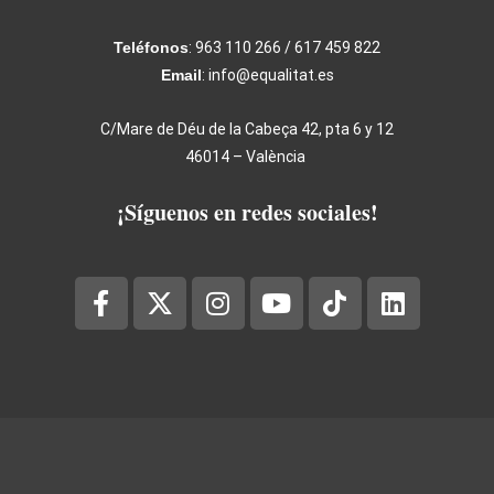
Teléfonos
: 963 110 266 / 617 459 822
Email
: info@equalitat.es
C/Mare de Déu de la Cabeça 42, pta 6 y 12
46014 – València
¡Síguenos en redes sociales!