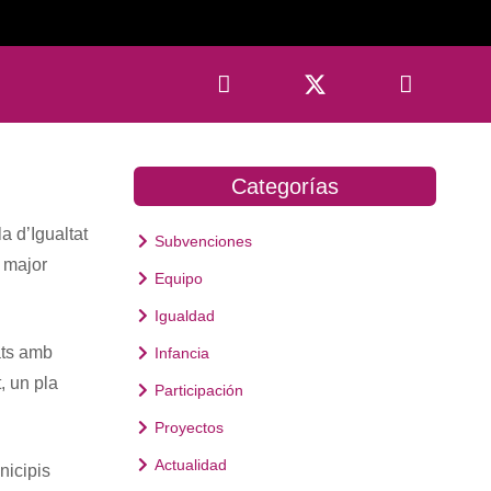
Categorías
a d’Igualtat
Subvenciones
 major
Equipo
Igualdad
ats amb
Infancia
, un pla
Participación
Proyectos
Actualidad
nicipis