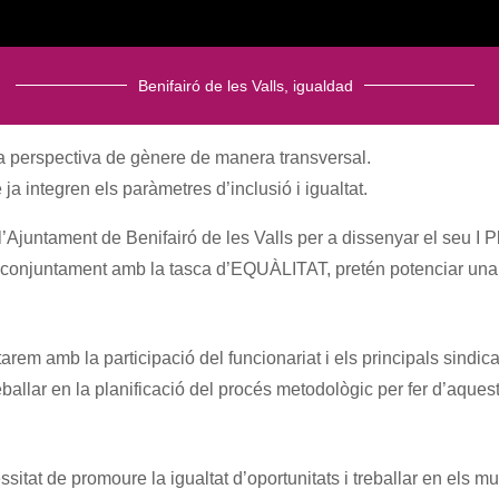
Benifairó de les Valls
,
igualdad
 la perspectiva de gènere de manera transversal.
ja integren els paràmetres d’inclusió i igualtat.
juntament de Benifairó de les Valls per a dissenyar el seu I Pl
 conjuntament amb la tasca d’EQUÀLITAT, pretén potenciar una
arem amb la participació del funcionariat i els principals sindic
eballar en la planificació del procés metodològic per fer d’aquest
at de promoure la igualtat d’oportunitats i treballar en els mu