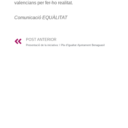
valencians per fer-ho realitat.
Comunicació EQUÀLITAT
POST ANTERIOR
Presentació de la iniciativa: I Pla d’Igualtat Ajuntament Benaguasil