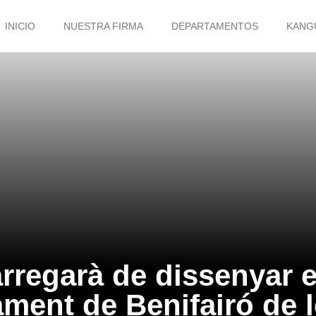
INICIO
NUESTRA FIRMA
DEPARTAMENTOS
KANG
egarà de dissenyar el 
ament de Benifairó de l