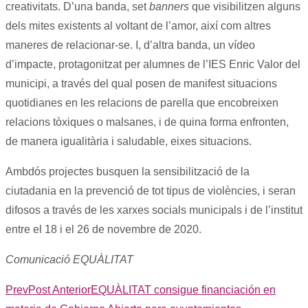
creativitats. D’una banda, set
banners
que visibilitzen alguns
dels mites existents al voltant de l’amor, així com altres
maneres de relacionar-se. I, d’altra banda, un vídeo
d’impacte, protagonitzat per alumnes de l’IES Enric Valor del
municipi, a través del qual posen de manifest situacions
quotidianes en les relacions de parella que encobreixen
relacions tòxiques o malsanes, i de quina forma enfronten,
de manera igualitària i saludable, eixes situacions.
Ambdós projectes busquen la sensibilització de la
ciutadania en la prevenció de tot tipus de violències, i seran
difosos a través de les xarxes socials municipals i de l’institut
entre el 18 i el 26 de novembre de 2020.
Comunicació EQUÀLITAT
Prev
Post Anterior
EQUÀLITAT consigue financiación en