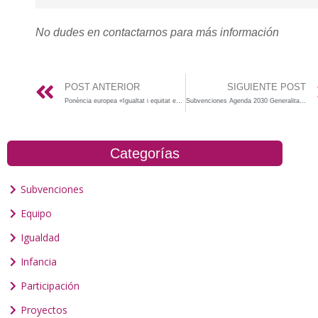
No dudes en contactarnos para más información
POST ANTERIOR
SIGUIENTE POST
Ponència europea «Igualtat i equitat en les administracions públiques»
Subvenciones Agenda 2030 Generalitat Valenciana- 2023
Categorías
Subvenciones
Equipo
Igualdad
Infancia
Participación
Proyectos