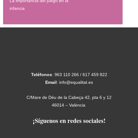
La importancia del juego en la
infancia
Teléfonos
: 963 110 266 / 617 459 822
Email
: info@equalitat.es
C/Mare de Déu de la Cabeça 42, pta 6 y 12
46014 – València
¡Síguenos en redes sociales!