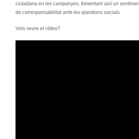
ciutadana en les campanyes, fomentant així un sentimen
de corresponsabilitat amb les qüestions socials.
Vols veure el vídeo?