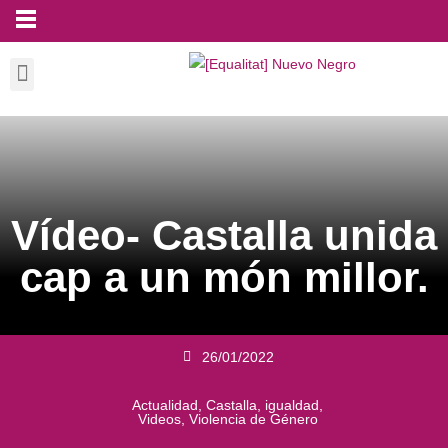
Vídeo- Castalla unida
cap a un món millor.
26/01/2022
Actualidad
,
Castalla
,
igualdad
,
Videos
,
Violencia de Género