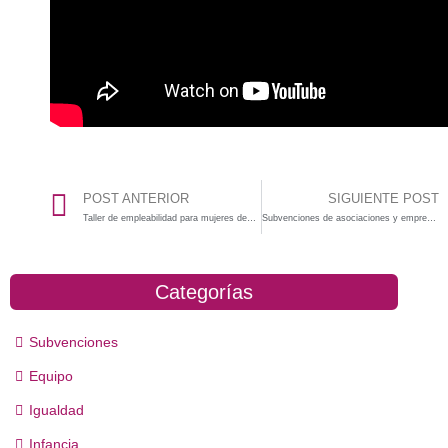
POST ANTERIOR
SIGUIENTE POST
Taller de empleabilidad para mujeres desempleadas de Castalla
Subvenciones de asociaciones y empresas Agenda 2030 y ODS-GVA 2022
Categorías
Subvenciones
Equipo
Igualdad
Infancia