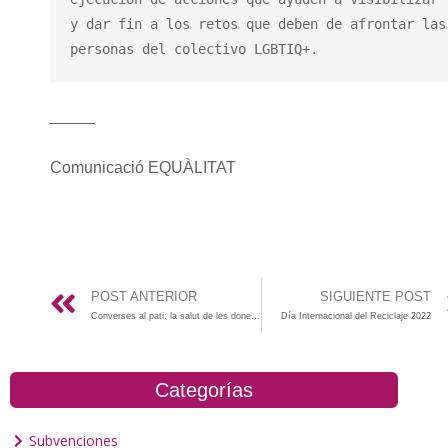
y dar fin a los retos que deben de afrontar las 
personas del colectivo LGBTIQ+.
_____
Comunicació EQUÀLITAT
POST ANTERIOR
SIGUIENTE POST
Converses al pati: la salut de les dones després de la Covid-19.
Día Internacional del Reciclaje 2022
Categorías
Subvenciones