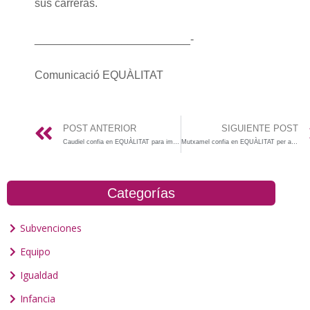
sus carreras.
_________________________-
Comunicació EQUÀLITAT
POST ANTERIOR
SIGUIENTE POST
Caudiel confia en EQUÀLITAT para implemetar su Plan Municipal de Infancia y Adolescencia
Mutxamel confia en EQUÀLITAT per a l’avaluació del seu Pla intern d’Igualtat
Categorías
Subvenciones
Equipo
Igualdad
Infancia