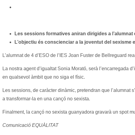
Les sessions formatives aniran dirigides a l’alumnat
L’objectiu és conscienciar a la joventut del sexisme
L’alumnat de 4 d’ESO de l’IES Joan Fuster de Bellreguard reali
La nostra agent d’igualtat Sonia Morató, serà l’encarregada d’
en qualsevol àmbit que no siga el físic.
Les sessions, de caràcter dinàmic, pretendran que l’alumnat s’
a transformar-la en una cançó no sexista.
Finalment, la cançó no sexista guanyadora gravarà un spot musi
Comunicació EQUÀLITAT