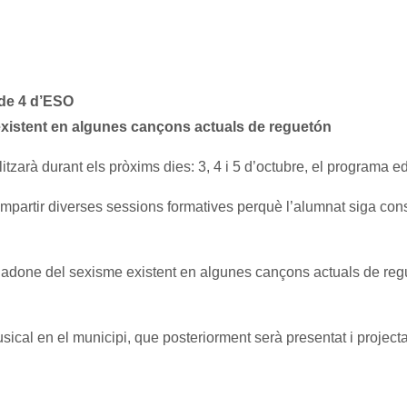
 de 4 d’ESO
 existent en algunes cançons actuals de reguetón
tzarà durant els pròxims dies: 3, 4 i 5 d’octubre, el programa e
impartir diverses sessions formatives perquè l’alumnat siga cons
adone del sexisme existent en algunes cançons actuals de reguet
cal en el municipi, que posteriorment serà presentat i projecta