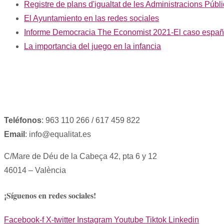
Registre de plans d'igualtat de les Administracions Públ
El Ayuntamiento en las redes sociales
Informe Democracia The Economist 2021-El caso españ
La importancia del juego en la infancia
Teléfonos
: 963 110 266 / 617 459 822
Email
: info@equalitat.es
C/Mare de Déu de la Cabeça 42, pta 6 y 12
46014 – València
¡Síguenos en redes sociales!
Facebook-f
X-twitter
Instagram
Youtube
Tiktok
Linkedin