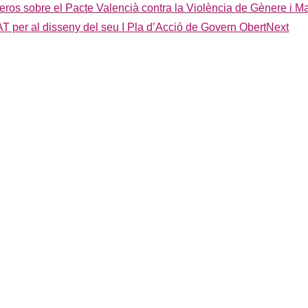
eros sobre el Pacte Valencià contra la Violència de Gènere i Ma
 per al disseny del seu I Pla d’Acció de Govern Obert
Next