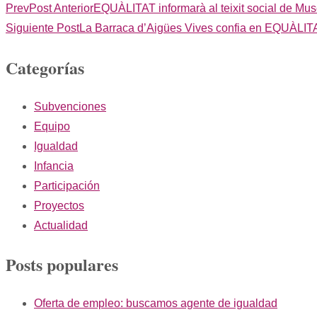
Prev
Post Anterior
EQUÀLITAT informarà al teixit social de Mus
Siguiente Post
La Barraca d’Aigües Vives confia en EQUÀLITAT
Categorías
Subvenciones
Equipo
Igualdad
Infancia
Participación
Proyectos
Actualidad
Posts populares
Oferta de empleo: buscamos agente de igualdad