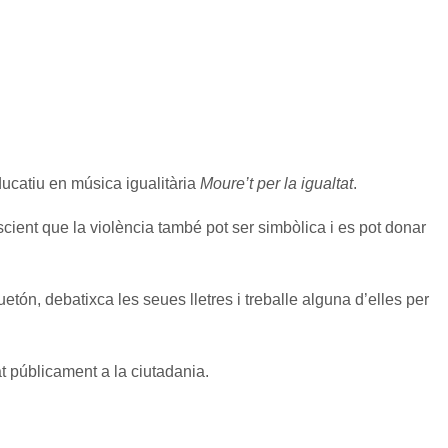
ducatiu en música igualitària
Moure’t per la igualtat
.
cient que la violència també pot ser simbòlica i es pot donar
ón, debatixca les seues lletres i treballe alguna d’elles per
t públicament a la ciutadania.