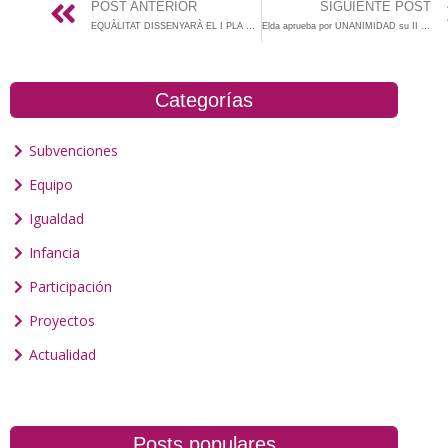
POST ANTERIOR
SIGUIENTE POST
EQUÀLITAT DISSENYARÀ EL I PLA D’IGUALTAT INTERN A L’AJUNTAMENT DE L’ALCÚDIA.
Elda aprueba por UNANIMIDAD su II Plan Municipal de Igualdad
Categorías
Subvenciones
Equipo
Igualdad
Infancia
Participación
Proyectos
Actualidad
Posts populares