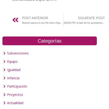
POST ANTERIOR
SIGUIENTE POST
Moixent aprova el seu Pla intern d’Igualtat per unanimitat
EQUÀLITAT al lado de los ayuntamientos en la era post-Covid19
Categorías
Subvenciones
Equipo
Igualdad
Infancia
Participación
Proyectos
Actualidad