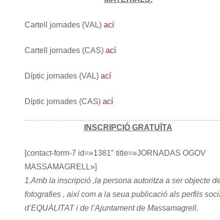
Cartell jornades (VAL)
ací
Cartell jornades (CAS)
ací
Díptic jornades (VAL)
ací
Díptic jornades (CAS)
ací
INSCRIPCIÓ GRATUÏTA
[contact-form-7 id=»1381″ title=»JORNADAS OGOV
MASSAMAGRELL»]
1.Amb la inscripció ,la persona autoritza a ser objecte d
fotografies , així com a la seua publicació als perfils soci
d’EQUÀLITAT i de l’Ajuntament de Massamagrell.