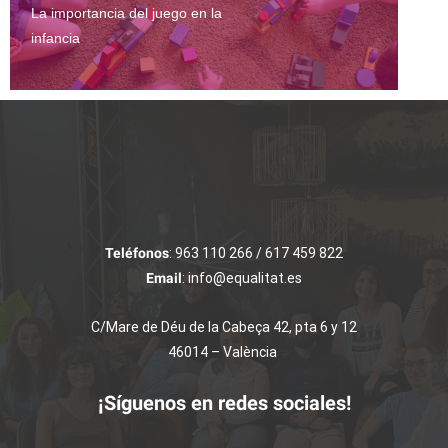
La importancia del juego en la
infancia
Teléfonos
: 963 110 266 / 617 459 822
Email
: info@equalitat.es
C/Mare de Déu de la Cabeça 42, pta 6 y 12
46014 – València
¡Síguenos en redes sociales!