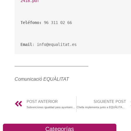
2418.pdf
Teléfono:
 96 311 02 66 

Email
: info@equalitat.es
____________________________
Comunicació EQUÀLITAT
POST ANTERIOR
SIGUIENTE POST
Subvenciones igualdad para ayuntamientos-GVA 2023
Chella implementa junto a EQUÀLITAT su I Plan Municipal de Igualdad
Categorías