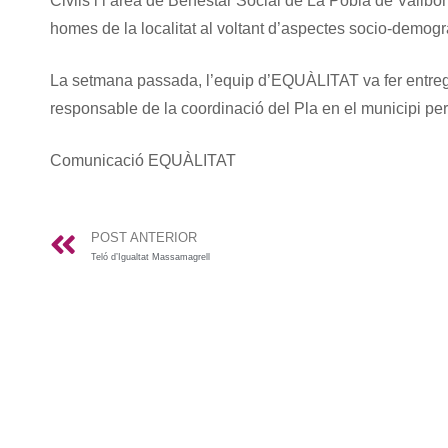
Civils i l’àrea de Benestar Social de La Pobla de Vallbon
homes de la localitat al voltant d’aspectes socio-demogràf
La setmana passada, l’equip d’EQUÀLITAT va fer entrega d
responsable de la coordinació del Pla en el municipi per 
Comunicació EQUÀLITAT
POST ANTERIOR
Teló d’Igualtat Massamagrell