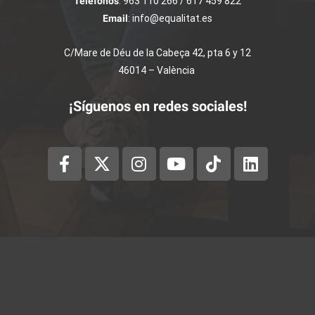
Teléfonos
: 963 110 266 / 617 459 822
Email
: info@equalitat.es
C/Mare de Déu de la Cabeça 42, pta 6 y 12
46014 – València
¡Síguenos en redes sociales!