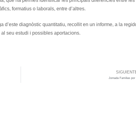
a, que ha permés identificar les principals diferències entre les
ics, formatius o laborals, entre d’altres.
’este diagnòstic quantitatiu, recollit en un informe, a la regid
al seu estudi i possibles aportacions.
SIGUIENT
Jornada Familias por 