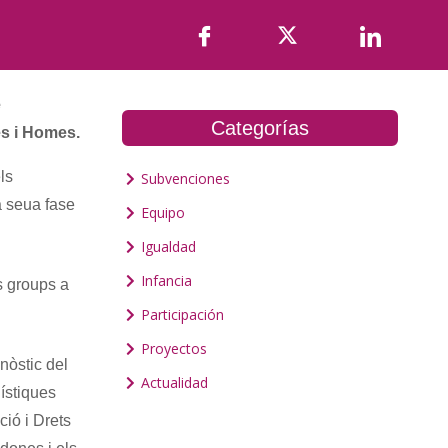
e
Categorías
es i Homes.
ls
Subvenciones
a seua fase
Equipo
Igualdad
Infancia
us groups a
Participación
Proyectos
nòstic del
Actualidad
ístiques
ció i Drets