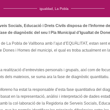
igualdad
,
La Pobla
is Socials, Educació i Drets Civils disposa de l’Informe d
fase de diagnòstic del seu I Pla Municipal d’Igualtat de Don
s de La Pobla de Vallbona amb l’ajut d’EQUÀLITAT, estan sent e
de Dones i Homes del municipi, el qual es troba actualment en l
la realització d’entrevistes personals i grupals, així com de foc
ants dels mateixos, se suma ara la fase de diagnòstic quantitatiu.
Moreno ha estat la responsable d’esta fase quantitativa del diag
asat en la representació, anàlisi i interpretació de dades estad
ar amb la col·laboració de la Regidoria de Serveis Socials, Educa