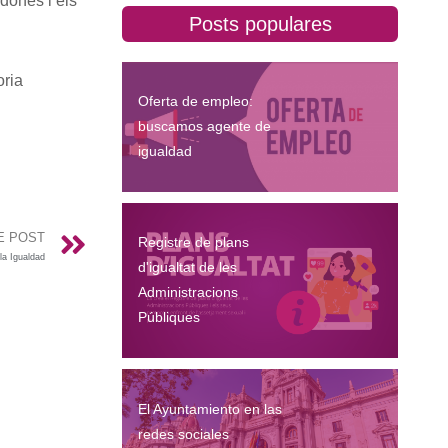
 dones i els
Posts populares
oria
Oferta de empleo:
buscamos agente de
igualdad
E POST
Registre de plans
la Igualdad
d'igualtat de les
Administracions
Públiques
El Ayuntamiento en las
redes sociales