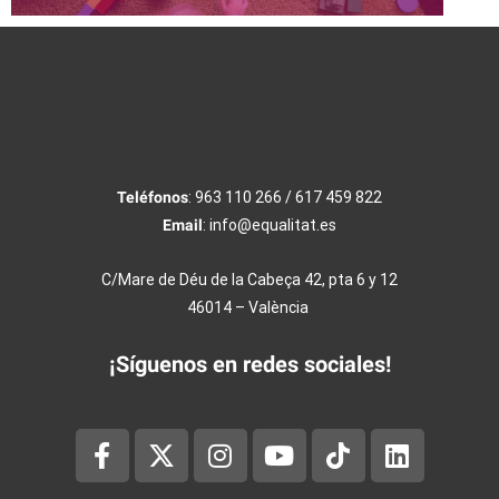
Teléfonos
: 963 110 266 / 617 459 822
Email
: info@equalitat.es
C/Mare de Déu de la Cabeça 42, pta 6 y 12
46014 – València
¡Síguenos en redes sociales!