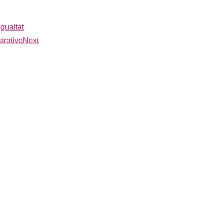
gualtat
trativo
Next