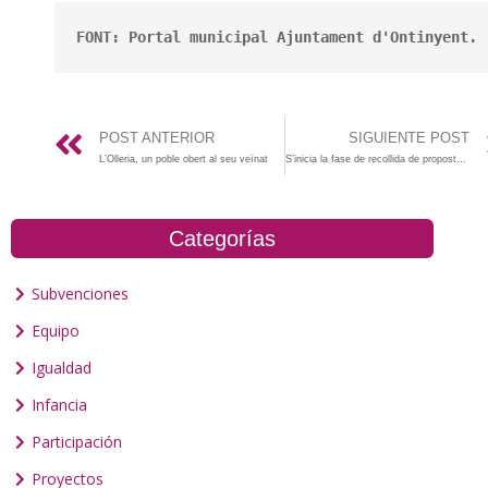
FONT: Portal municipal Ajuntament d'Ontinyent.
POST ANTERIOR
SIGUIENTE POST
L’Olleria, un poble obert al seu veïnat
S’inicia la fase de recollida de propostes, anima’t i participa!
Categorías
Subvenciones
Equipo
Igualdad
Infancia
Participación
Proyectos