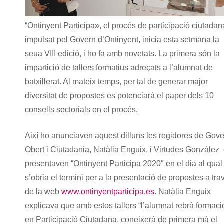
“Ontinyent Participa», el procés de participació ciutadan
impulsat pel Govern d’Ontinyent, inicia esta setmana la
seua VIII edició, i ho fa amb novetats. La primera són la
impartició de tallers formatius adreçats a l’alumnat de
batxillerat. Al mateix temps, per tal de generar major
diversitat de propostes es potenciarà el paper dels 10
consells sectorials en el procés.
Així ho anunciaven aquest dilluns les regidores de Gov
Obert i Ciutadania, Natàlia Enguix, i Virtudes González 
presentaven “Ontinyent Participa 2020″ en el dia al qual
s’obria el termini per a la presentació de propostes a tra
de la web
www.ontinyentparticipa.es
. Natàlia Enguix
explicava que amb estos tallers “l’alumnat rebrà formaci
en Participació Ciutadana, coneixerà de primera mà el