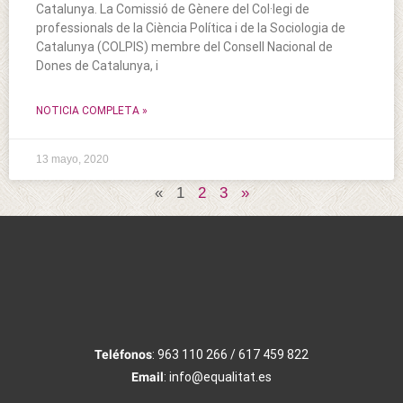
Catalunya. La Comissió de Gènere del Col·legi de
professionals de la Ciència Política i de la Sociologia de
Catalunya (COLPIS) membre del Consell Nacional de
Dones de Catalunya, i
NOTICIA COMPLETA »
13 mayo, 2020
«
1
2
3
»
Teléfonos
: 963 110 266 / 617 459 822
Email
: info@equalitat.es